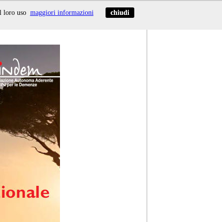
l loro uso
maggiori informazioni
chiudi