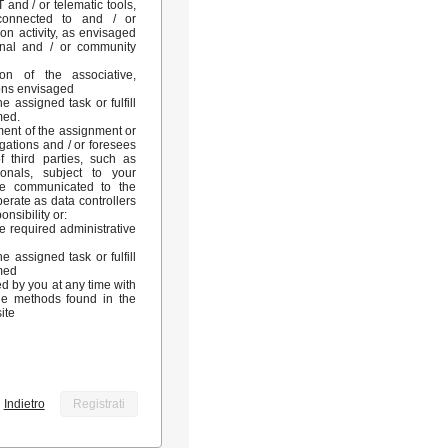
 and / or telematic tools,
connected to and / or
ion activity, as envisaged
onal and / or community
on of the associative,
ions envisaged
e assigned task or fulfill
med.
ment of the assignment or
ligations and / or foresees
of third parties, such as
onals, subject to your
 be communicated to the
erate as data controllers
onsibility or:
he required administrative
e assigned task or fulfill
umed
d by you at any time with
the methods found in the
ite
Indietro