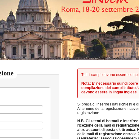
zione
Tutti i campi devono essere compil
Nota:
E' necessario quindi porre
compilazione dei campi Istituto, 
devono essere in lingua inglese
Si prega di inserire i dati richiesti e 
Al termine della registrazione ricev
registrazione.
N.B. Gli utenti di hotmail e interfr
ricezione della mail di registrazione.
altro account di posta elettronica.
della mail di registrazione entro le 
(segreteria@associazionesindem.it