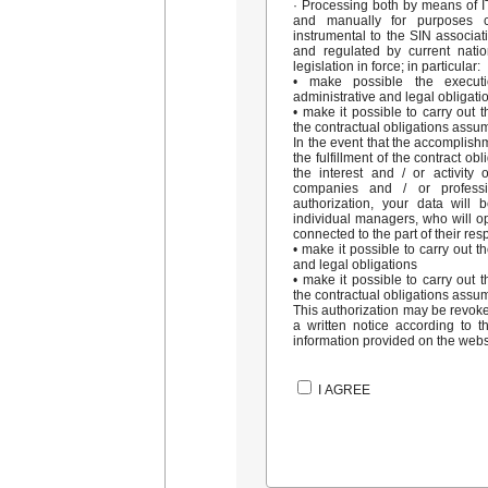
· Processing both by means of IT
and manually for purposes 
instrumental to the SIN associat
and regulated by current nati
legislation in force; in particular:
• make possible the executi
administrative and legal obligat
• make it possible to carry out th
the contractual obligations assu
In the event that the accomplish
the fulfillment of the contract ob
the interest and / or activity 
companies and / or professi
authorization, your data will
individual managers, who will op
connected to the part of their resp
• make it possible to carry out t
and legal obligations
• make it possible to carry out th
the contractual obligations ass
This authorization may be revoke
a written notice according to 
information provided on the webs
I AGREE