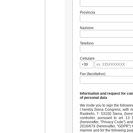
Provincia
Nazione
Telefono
Cellulare
Fax (facoltativo)
Information and request for con
of personal data
We invite you to sign the followi
I hereby
Siena Congress, with reg
Rastrello, 7- 53100 Siena, (herei
controller, pursuant to art. 13
(hereinafter, "Privacy Code") an
2016/679 (hereinafter, "GDPR") 
manner and for the following pur