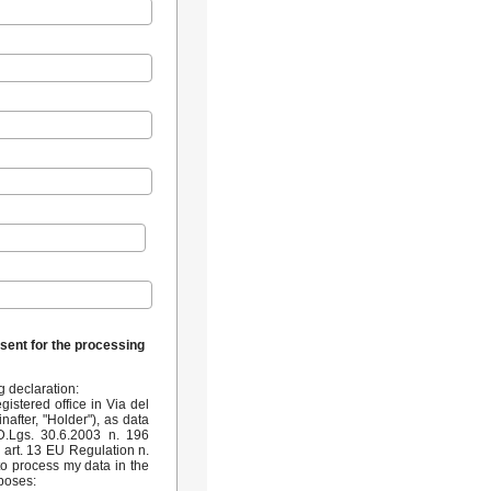
sent for the processing
ng declaration:
istered office in Via del
nafter, "Holder"), as data
 D.Lgs. 30.6.2003 n. 196
d art. 13 EU Regulation n.
to process my data in the
poses: